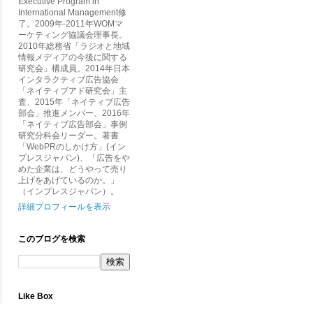
Executive Program in
International Management修
了。2009年-2011年WOMマ
ーケティング協議会理事長。
2010年総務省「ラジオと地域
情報メディアの今後に関する
研究会」構成員。2014年日本
インタラクティブ広告協会
「ネイティブアド研究会」主
査、2015年「ネイティブ広告
部会」推進メンバー、2016年
「ネイティブ広告部会」事例
研究分科会リーダー。著書
「WebPRのしかけ方」(イン
プレスジャパン)、「広告をや
めた企業は、どうやって売り
上げをあげているのか。」
（インプレスジャパン）。
詳細プロフィールを表示
このブログを検索
Like Box