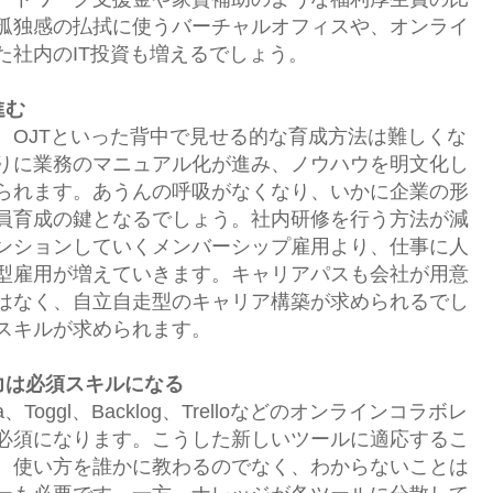
孤独感の払拭に使うバーチャルオフィスや、オンライ
た社内のIT投資も増えるでしょう。
進む
、OJTといった背中で見せる的な育成方法は難しくな
りに業務のマニュアル化が進み、ノウハウを明文化し
られます。あうんの呼吸がなくなり、いかに企業の形
員育成の鍵となるでしょう。社内研修を行う方法が減
ンションしていくメンバーシップ雇用より、仕事に人
型雇用が増えていきます。キャリアパスも会社が用意
はなく、自立自走型のキャリア構築が求められるでし
スキルが求められます。
力は必須スキルになる
esa、Toggl、Backlog、Trelloなどのオンラインコラボレ
必須になります。こうした新しいツールに適応するこ
。使い方を誰かに教わるのでなく、わからないことは