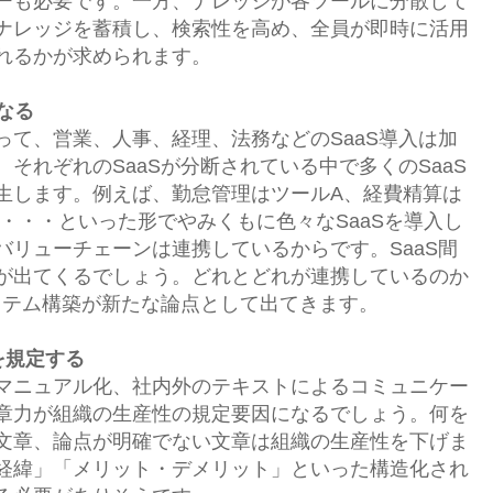
ーも必要です。一方、ナレッジが各ツールに分散して
ナレッジを蓄積し、検索性を高め、全員が即時に活用
れるかが求められます。
なる
って、営業、人事、経理、法務などのSaaS導入は加
それぞれのSaaSが分断されている中で多くのSaaS
生します。例えば、勤怠管理はツールA、経費精算は
C・・・といった形でやみくもに色々なSaaSを導入し
バリューチェーンは連携しているからです。SaaS間
が出てくるでしょう。どれとどれが連携しているのか
システム構築が新たな論点として出てきます。
を規定する
マニュアル化、社内外のテキストによるコミュニケー
章力が組織の生産性の規定要因になるでしょう。何を
文章、論点が明確でない文章は組織の生産性を下げま
経緯」「メリット・デメリット」といった構造化され