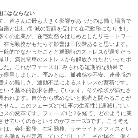
義にはならない
て、皆さんに最も大きく影響があったのは働く場所で
自粛と出社7割減の要請を受けて在宅勤務になりまし
多くの企業が、在宅勤務をはじめとしたリモートワー
。在宅勤務がもたらす影響は三段階あると思います。
一般的でなかったことと通勤時のストレスが過多だっ
減り、満員電車のストレスから解放されたといったポ
した。これがフェーズ1にみられる短期的な効果で
が露呈しました。歪みとは、孤独感や不安、連帯感の
替えの難しさ、運動不足によるストレスの蓄積です。
という基本的欲求を持っています。その欲求が満たさ
襲われます。自分から求めないと他者と関わることが
ません。このフェーズ2で仕事の生産性は逓減してい
セスの変革です。フェーズ1と2を経て、どのように業
させていくのかというのがフェーズ3です。こう考え
ナは、会社勤務、在宅勤務、サテライトオフィスとい
する働き方が定着していくでしょう。その場合、働く