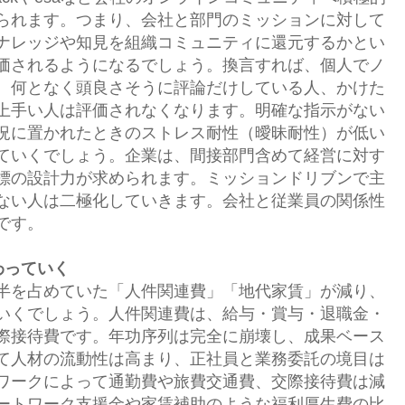
られます。つまり、会社と部門のミッションに対して
ナレッジや知見を組織コミュニティに還元するかとい
価されるようになるでしょう。換言すれば、個人でノ
、何となく頭良さそうに評論だけしている人、かけた
上手い人は評価されなくなります。明確な指示がない
況に置かれたときのストレス耐性（曖昧耐性）が低い
ていくでしょう。企業は、間接部門含めて経営に対す
標の設計力が求められます。ミッションドリブンで主
ない人は二極化していきます。会社と従業員の関係性
です。
わっていく
半を占めていた「人件関連費」「地代家賃」が減り、
いくでしょう。人件関連費は、給与・賞与・退職金・
際接待費です。年功序列は完全に崩壊し、成果ベース
て人材の流動性は高まり、正社員と業務委託の境目は
ワークによって通勤費や旅費交通費、交際接待費は減
ートワーク支援金や家賃補助のような福利厚生費の比