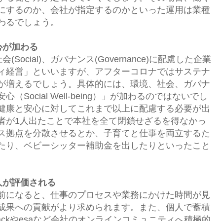
にするのか、会社が指定するのかといった運用は業種
わるでしょう。
心が加わる
社会(Social)、ガバナンス(Governance)に配慮した企業
ィ経営」といいますが、アフターコロナではサステナ
が増えるでしょう。具体的には、環境、社会、ガバナ
Social Well-being）」が加わるのではないでし
健康と安心に対してこれまで以上に配慮する必要が出
者が1人出たことで本社を全て閉鎖せざるを得なかっ
ス拠点を分散させるとか、子育てと仕事を両立するた
たり、ベビーシッター補助金を出したりといったこと
人が評価される
前になると、仕事のプロセスや業務にかけた時間が見
成果への貢献がより求められます。また、個人で蓄積
ackやesaなど会社のオンラインコミュニティへ積極的