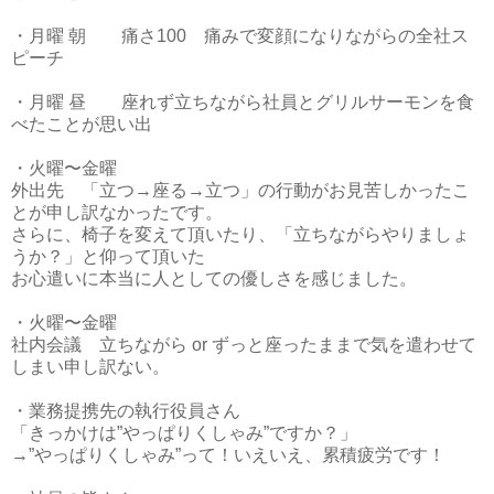
・月曜 朝 痛さ100 痛みで変顔になりながらの全社ス
ピーチ
・月曜 昼 座れず立ちながら社員とグリルサーモンを食
べたことが思い出
・火曜〜金曜
外出先 「立つ→座る→立つ」の行動がお見苦しかったこ
とが申し訳なかったです。
さらに、椅子を変えて頂いたり、「立ちながらやりましょ
うか？」と仰って頂いた
お心遣いに本当に人としての優しさを感じました。
・火曜〜金曜
社内会議 立ちながら or ずっと座ったままで気を遣わせて
しまい申し訳ない。
・業務提携先の執行役員さん
「きっかけは”やっぱりくしゃみ”ですか？」
→”やっぱりくしゃみ”って！いえいえ、累積疲労です！