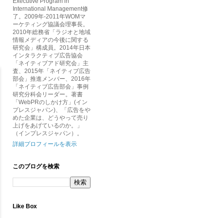
Executive Program in
International Management修
了。2009年-2011年WOMマ
ーケティング協議会理事長。
2010年総務省「ラジオと地域
情報メディアの今後に関する
研究会」構成員。2014年日本
インタラクティブ広告協会
「ネイティブアド研究会」主
査、2015年「ネイティブ広告
部会」推進メンバー、2016年
「ネイティブ広告部会」事例
研究分科会リーダー。著書
「WebPRのしかけ方」(イン
プレスジャパン)、「広告をや
めた企業は、どうやって売り
上げをあげているのか。」
（インプレスジャパン）。
詳細プロフィールを表示
このブログを検索
Like Box