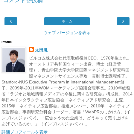
コメントを投稿
‹
›
ホーム
ウェブ バージョンを表示
Profile
太田滋
ビルコム株式会社代表取締役兼CEO。1976年生まれ。
オーストリア共和国ウィーン出身。博士（経営管
理）。青山学院大学大学院国際マネジメント研究科国
際マネジメントサイエンス専攻一貫制博士課程修了。
Stanford-NUS Executive Program in International Management修
了。2009年-2011年WOMマーケティング協議会理事長。2010年総務
省「ラジオと地域情報メディアの今後に関する研究会」構成員。2014
年日本インタラクティブ広告協会「ネイティブアド研究会」主査、
2015年「ネイティブ広告部会」推進メンバー、2016年「ネイティブ
広告部会」事例研究分科会リーダー。著書「WebPRのしかけ方」(イ
ンプレスジャパン)、「広告をやめた企業は、どうやって売り上げを
あげているのか。」（インプレスジャパン）。
詳細プロフィールを表示